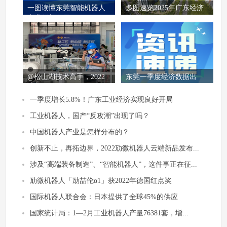
一图读懂东莞智能机器人
多图速览2025年广东经济
产业创新发展
工作！
@松山湖技术高手，2022
东莞一季度经济数据出
年劳动技能...
炉，“倍增企业”...
一季度增长5.8%！广东工业经济实现良好开局
工业机器人，国产“反攻潮”出现了吗？
中国机器人产业是怎样分布的？
创新不止，再拓边界，2022劢微机器人云端新品发布...
涉及“高端装备制造”、“智能机器人”，这件事正在征...
劢微机器人「劢喆伦α1」获2022年德国红点奖
国际机器人联合会：日本提供了全球45%的供应
国家统计局：1—2月工业机器人产量76381套，增...