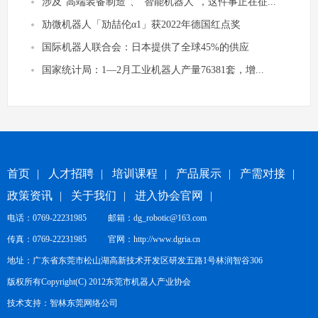
涉及“高端装备制造”、“智能机器人”，这件事正在征...
劢微机器人「劢喆伦α1」获2022年德国红点奖
国际机器人联合会：日本提供了全球45%的供应
国家统计局：1—2月工业机器人产量76381套，增...
首页
|
人才招聘
|
培训课程
|
产品展示
|
产需对接
|
政策资讯
|
关于我们
|
进入协会官网
|
电话：0769-22231985 邮箱：dg_robotic@163.com
传真：0769-22231985 官网：
http://www.dgria.cn
地址：广东省东莞市松山湖高新技术开发区研发五路1号林润智谷306
版权所有Copyright(C) 2012东莞市机器人产业协会
技术支持：
智林东莞网络公司