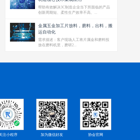
帮助有效解决3C制造企业当下所面临的产品
创新周期短、柔性生产效率不高、...
金属五金加工片‬‬放料，磨料，出料，搬
运‬‬自动化
需求描述‬‬：客户现场人工将片属金‬‬和磨料投
放在磨料机里，磨研‬‬2...
关注小程序
加为微信好友
协会官网