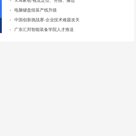
3C&家电!视觉定位、分拣、搬运
电脑键盘​‬‬组装产线升级
中国创新挑战赛-企业技术难题攻关
广东汇邦智能装备学院人才推送