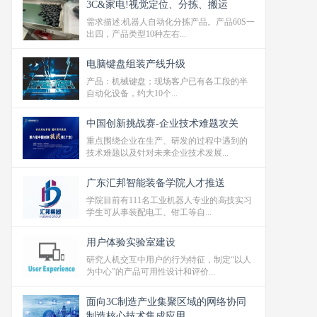
3C&家电!视觉定位、分拣、搬运
需求描述:机器人自动化分拣产品。产品60S一
出四，产品类型10种左右...
电脑键盘​‬‬组装产线升级
产品：机械键盘​‬‬；现场客户已有各工段的半
自动化设备，约大‬‬10个...
中国创新挑战赛-企业技术难题攻关
重点围绕企业在生产、研发的过程中遇到的
技术难题以及针对未来企业技术发展...
广东汇邦智能装备学院人才推送
学院目前有111名工业机器人专业的高技实习
学生可从事装配电工、钳工等自...
用户体验实验室建设
研究人机交互中用户的行为特征，制定“以人
为中心”的产品可用性设计和评价...
面向3C制造产业集聚区域的网络协同
制造核心技术集成应用