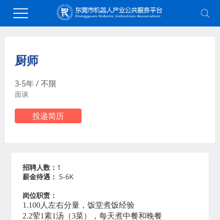
当前位置：
首页
>
人才招聘
>
职能类
厨师
3-5年 / 不限
面谈
投递简历
招聘人数：
1
薪金待遇：
5-6K
岗位职责
：
1.100人左右分量，饭堂煮饭经验
2.2荤1素1汤（3菜），每天煮中餐和晚餐